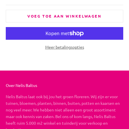
VOEG TOE AAN WINKELWAGEN
Meer betalingsopties
Over Nelis Baltus
Nelis Baltus laat ook bij jou het groen floreren. Wij zijn er voor
tuinen, bloemen, planten, binnen, buiten, potten en kaarsen en
nog veel meer. We hebben niet alleen een groot assortiment
maar ook kennis van zaken. Bel ons of kom langs, Nelis Baltus
heeft ruim 5.000 m2 winkel en tuinderij voor verkoop en