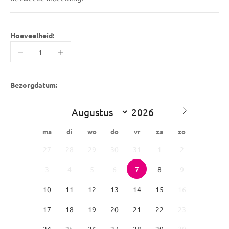
Hoeveelheid:
Aantal verlagen
Aantal verhogen
Bezorgdatum:
ma
di
wo
do
vr
za
zo
27
28
29
30
31
1
2
3
4
5
6
7
8
9
10
11
12
13
14
15
16
17
18
19
20
21
22
23
24
25
26
27
28
29
30