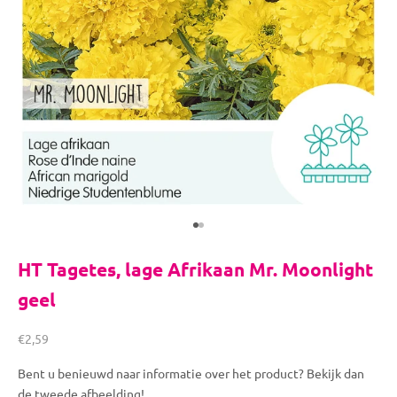
Naar artikel 1
Naar artikel 2
HT Tagetes, lage Afrikaan Mr. Moonlight
geel
Aanbiedingsprijs
€2,59
Bent u benieuwd naar informatie over het product? Bekijk dan
de tweede afbeelding!