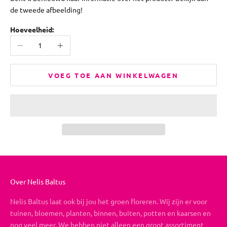
de tweede afbeelding!
Hoeveelheid:
Aantal verlagen
Aantal verhogen
VOEG TOE AAN WINKELWAGEN
Over Nelis Baltus
Nelis Baltus laat ook bij jou het groen floreren. Wij zijn er voor
tuinen, bloemen, planten, binnen, buiten, potten en kaarsen en
nog veel meer. We hebben niet alleen een groot assortiment