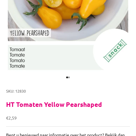
Naar artikel 1
Naar artikel 2
SKU: 12830
HT Tomaten Yellow Pearshaped
Aanbiedingsprijs
€2,59
Bent u benieuwd naar informatie over het product? Bekijk dan