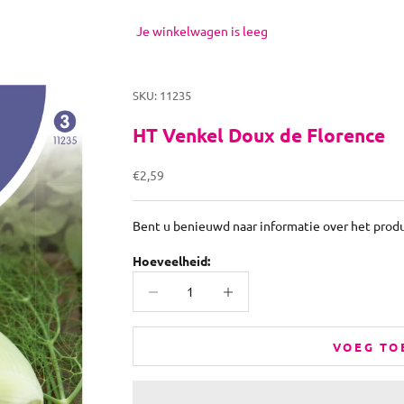
Je winkelwagen is leeg
SKU: 11235
HT Venkel Doux de Florence
Aanbiedingsprijs
€2,59
Bent u benieuwd naar informatie over het prod
Hoeveelheid:
Aantal verlagen
Aantal verhogen
VOEG TO