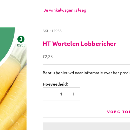
Je winkelwagen is leeg
SKU: 12955
HT Wortelen Lobbericher
Aanbiedingsprijs
€2,25
Bent u benieuwd naar informatie over het prod
Hoeveelheid:
Aantal verlagen
Aantal verhogen
VOEG TO