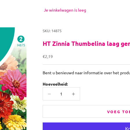
Je winkelwagen is leeg
SKU: 14875
HT Zinnia Thumbelina laag g
Aanbiedingsprijs
€2,19
Bent u benieuwd naar informatie over het prod
Hoeveelheid:
Aantal verlagen
Aantal verhogen
VOEG TO