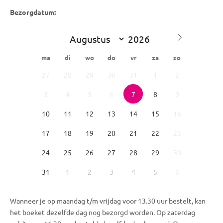
Bezorgdatum:
ma
di
wo
do
vr
za
zo
27
28
29
30
31
1
2
3
4
5
6
7
8
9
10
11
12
13
14
15
16
17
18
19
20
21
22
23
24
25
26
27
28
29
30
31
1
2
3
4
5
6
Wanneer je op maandag t/m vrijdag voor 13.30 uur bestelt, kan
het boeket dezelfde dag nog bezorgd worden. Op zaterdag