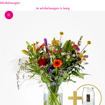
Naar inhoud
Winkelwagen
Je winkelwagen is leeg
In-/uitzoomen