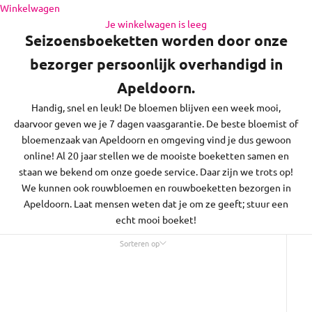
de regio daaromheen, op zon- en feestdagen bezorgen we
Naar inhoud
Winkelwagen
niet.
Je winkelwagen is leeg
Seizoensboeketten worden door onze
bezorger persoonlijk overhandigd in
Apeldoorn.
Handig, snel en leuk! De bloemen blijven een week mooi,
daarvoor geven we je 7 dagen vaasgarantie. De beste bloemist of
bloemenzaak van Apeldoorn en omgeving vind je dus gewoon
online! Al 20 jaar stellen we de mooiste boeketten samen en
staan we bekend om onze goede service. Daar zijn we trots op!
We kunnen ook rouwbloemen en rouwboeketten bezorgen in
Apeldoorn. Laat mensen weten dat je om ze geeft; stuur een
echt mooi boeket!
Sorteren op
Sorteren op
Uitgelicht
Meest relevant