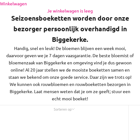
en de regio daaromheen, op zon- en feestdagen bezorgen we
Naar inhoud
Winkelwagen
niet.
Je winkelwagen is leeg
Seizoensboeketten worden door onze
bezorger persoonlijk overhandigd in
Biggekerke.
Handig, snel en leuk! De bloemen blijven een week mooi,
daarvoor geven we je 7 dagen vaasgarantie. De beste bloemist of
bloemenzaak van Biggekerke en omgeving vind je dus gewoon
online! Al 20 jaar stellen we de mooiste boeketten samen en
staan we bekend om onze goede service. Daar zijn we trots op!
We kunnen ook rouwbloemen en rouwboeketten bezorgen in
Biggekerke. Laat mensen weten dat je om ze geeft; stuur een
echt mooi boeket!
Sorteren op
Sorteren op
Uitgelicht
Meest relevant