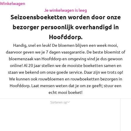
en de regio daaromheen, op zon- en feestdagen bezorgen we
Naar inhoud
Winkelwagen
niet.
Je winkelwagen is leeg
Seizoensboeketten worden door onze
bezorger persoonlijk overhandigd in
Hoofddorp.
Handig, snel en leuk! De bloemen blijven een week mooi,
daarvoor geven we je 7 dagen vaasgarantie. De beste bloemist of
bloemenzaak van Hoofddorp en omgeving vind je dus gewoon
online! Al 20 jaar stellen we de mooiste boeketten samen en
staan we bekend om onze goede service. Daar zijn we trots op!
We kunnen ook rouwbloemen en rouwboeketten bezorgen in
Hoofddorp. Laat mensen weten dat je om ze geeft; stuur een
echt mooi boeket!
Sorteren op
Sorteren op
Uitgelicht
Meest relevant